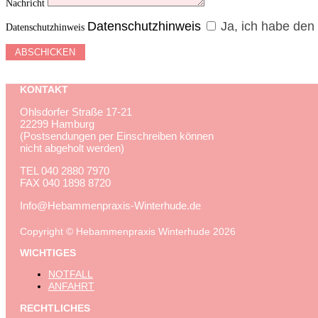
Nachricht
Datenschutzhinweis
Ja, ich habe den
Datenschutzhinweis
ABSCHICKEN
KONTAKT
Ohlsdorfer Straße 17-21
22299 Hamburg
(Postsendungen per Einschreiben können
nicht abgeholt werden)
TEL
040 2880 7970
FAX
040 1898 8720
Info@Hebammenpraxis-Winterhude.de
Copyright © Hebammenpraxis Winterhude 2026
WICHTIGES
NOTFALL
ANFAHRT
RECHTLICHES