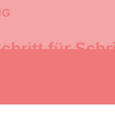
NG
chritt für Schri