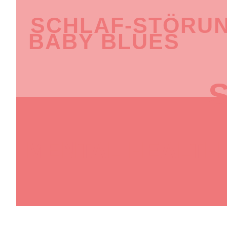
SCHLAF-STÖRU
BABY BLUES
S
MENTAL HEALTH