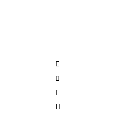



