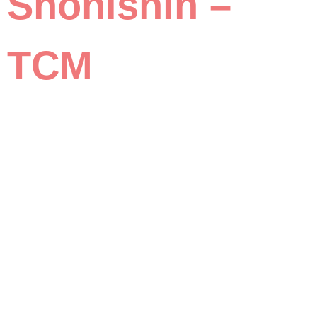
Shonishin –
TCM