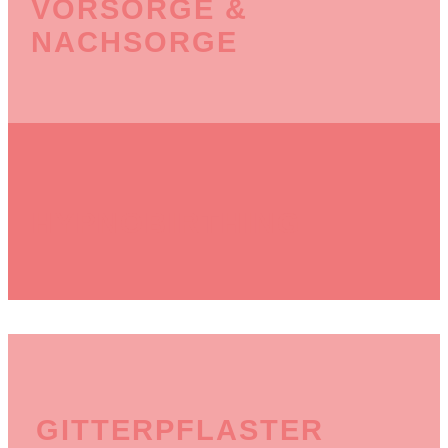
VORSORGE &
NACHSORGE
HYPNOBIRTHING
GITTERPFLASTER