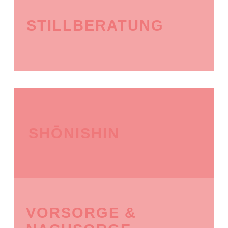
STILLBERATUNG
SHŌNISHIN
VORSORGE &