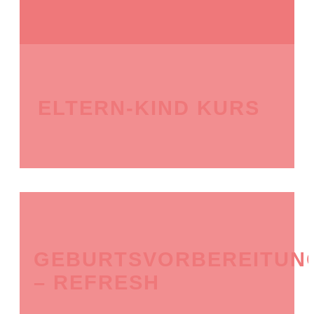
ELTERN-KIND KURS
GEBURTSVORBEREITUN
– REFRESH