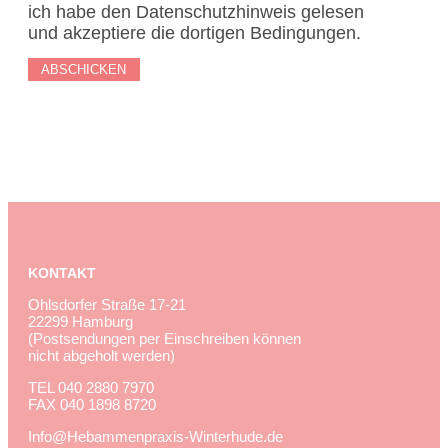
ich habe den Datenschutzhinweis gelesen
und akzeptiere die dortigen Bedingungen.
ABSCHICKEN
KONTAKT
Ohlsdorfer Straße 17-21
22299 Hamburg
(Postsendungen per Einschreiben können
nicht abgeholt werden)
TEL
040 2880 7970
FAX
040 1898 8720
Info@Hebammenpraxis-Winterhude.de