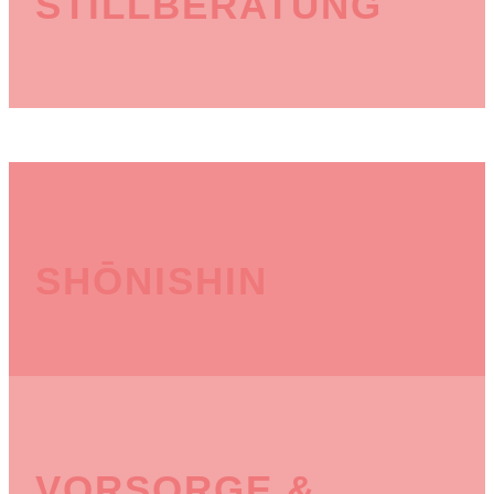
STILLBERATUNG
SHŌNISHIN
VORSORGE &